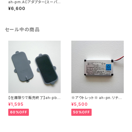
ah-pm.ACアダプター(スーパ
ードクターAH4000用) 1個 A
¥6,600
C adapter
セール中の商品
【在庫限りで販売終了】ah-pbL.
※アウトレット※ ah-pn.リチウ
パット(大) 2枚【旧タイプ】 Rub
ムイオン電池(スーパードクター
¥1,595
¥5,500
berPad Large
AH4000用) 1個 Lithium io
n battery
60%OFF
50%OFF