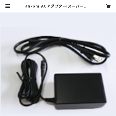
ah-pm.ACアダプター(スーパードク
ターAH4000用) 1個 AC adapte
r | asiascorp.