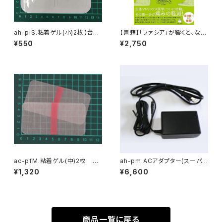
ah-piS.粘着ゲル(小)2枚【台湾
【書籍】「ファシア」が響くと、なぜ
製】GelPad Small
痛みが消えるのか?! 小池弘人
¥550
¥2,750
著（’25/12/2発売）
ac-pfM.粘着ゲル(中)2枚 Ge
ah-pm.ACアダプター(スーパ
lPad Medium
ードクターAH4000用) 1個 A
¥1,320
¥6,600
C adapter
商品一覧に戻る