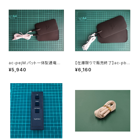
ac-pejM.パット一体型通電コ
【在庫限りで販売終了】ac-pbj
ード(中)1本【スーパードクターA
L.パット一体型通電コード(大)1
¥5,940
¥6,160
C6000用】RubberPad ＆Cor
本【スーパードクターAC6000
d Medium
用】RubberPad ＆Cord Larg
e