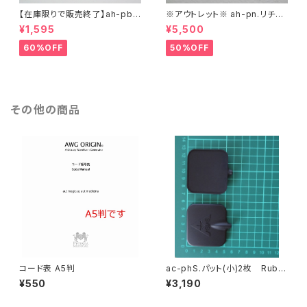
【在庫限りで販売終了】ah-pbL.
※アウトレット※ ah-pn.リチウ
パット(大) 2枚【旧タイプ】 Rub
ムイオン電池(スーパードクター
¥1,595
¥5,500
berPad Large
AH4000用) 1個 Lithium io
n battery
60%OFF
50%OFF
その他の商品
コード表 A5判
ac-phS.パット(小)2枚 Rubb
erPad Small
¥550
¥3,190