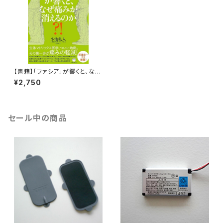
【書籍】「ファシア」が響くと、なぜ
痛みが消えるのか?! 小池弘人
¥2,750
著（’25/12/2発売）
セール中の商品