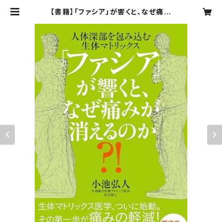
【書籍】「ファシア」が響くと、なぜ痛み
が消えるのか?! 小池弘人著（’25/1
2/2発売） | asiascorp.